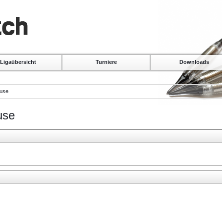
Ligaübersicht
Turniere
Downloads
ause
use