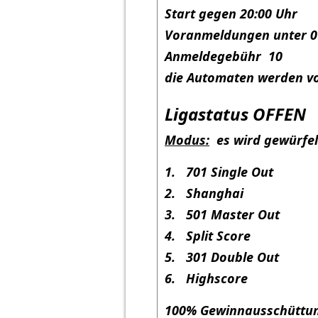
Start gegen 20:00 Uhr
Voranmeldungen unter 0
Anmeldegebühr 10
die Automaten werden v
Ligastatus OFFEN
Modus:
es wird gewürfelt
1. 701 Single Out
2. Shanghai
3. 501 Master Out
4. Split Score
5. 301 Double Out
6. Highscore
100% Gewinnausschüttun