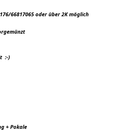
176/66817065 oder über 2K möglich
orgemünzt
 :-)
g + Pokale