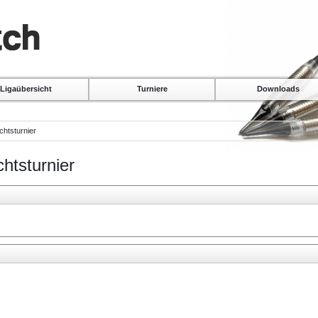
Ligaübersicht
Turniere
Downloads
htsturnier
htsturnier