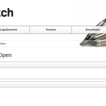
Ligaübersicht
Turniere
Downloads
 Open
 Open