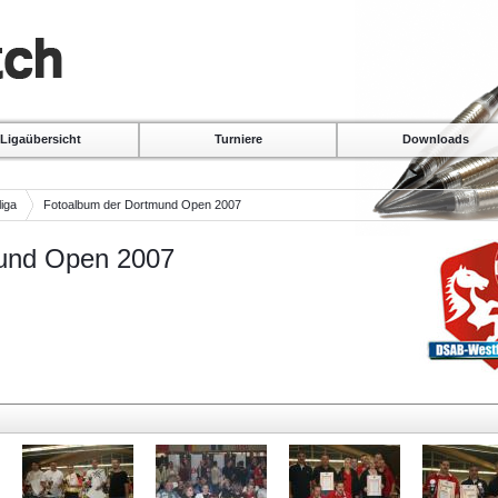
Ligaübersicht
Turniere
Downloads
iga
Fotoalbum der Dortmund Open 2007
und Open 2007