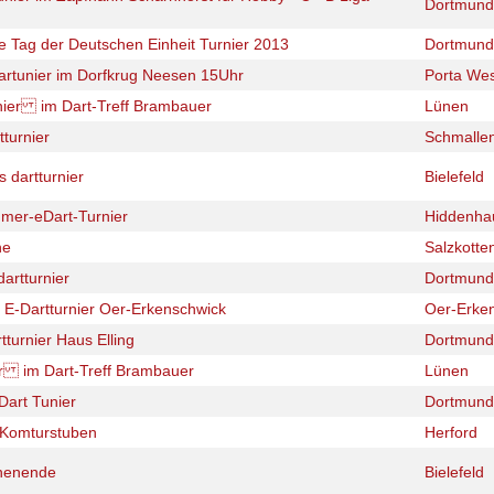
Dortmund
 Tag der Deutschen Einheit Turnier 2013
Dortmund
artunier im Dorfkrug Neesen 15Uhr
Porta Wes
rnier im Dart-Treff Brambauer
Lünen
tturnier
Schmalle
 dartturnier
Bielefeld
mer-eDart-Turnier
Hiddenha
he
Salzkotte
artturnier
Dortmund
 E-Dartturnier Oer-Erkenschwick
Oer-Erke
turnier Haus Elling
Dortmund
er im Dart-Treff Brambauer
Lünen
Dart Tunier
Dortmund
r Komturstuben
Herford
henende
Bielefeld