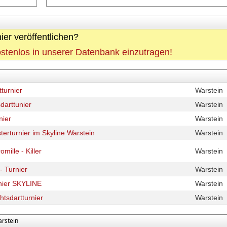
ier veröffentlichen?
kostenlos in unserer Datenbank einzutragen!
tturnier
Warstein
darttunier
Warstein
nier
Warstein
erturnier im Skyline Warstein
Warstein
mille - Killer
Warstein
- Turnier
Warstein
unier SKYLINE
Warstein
tsdartturnier
Warstein
rstein