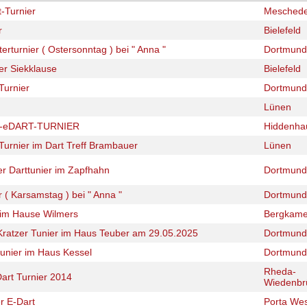
t-Turnier
Mesched
r
Bielefeld
erturnier ( Ostersonntag ) bei " Anna "
Dortmund
er Siekklause
Bielefeld
Turnier
Dortmund
Lünen
R-eDART-TURNIER
Hiddenha
Turnier im Dart Treff Brambauer
Lünen
er Darttunier im Zapfhahn
Dortmund
r ( Karsamstag ) bei " Anna "
Dortmund
r im Hause Wilmers
Bergkam
 Kratzer Tunier im Haus Teuber am 29.05.2025
Dortmund
tunier im Haus Kessel
Dortmund
Rheda-
Dart Turnier 2014
Wiedenbr
r E-Dart
Porta Wes