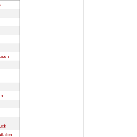
e
usen
en
ück
tfalica