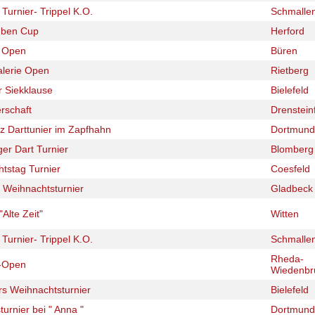
 Turnier- Trippel K.O.
Schmalle
uben Cup
Herford
t Open
Büren
alerie Open
Rietberg
r Siekklause
Bielefeld
rschaft
Drenstein
tz Darttunier im Zapfhahn
Dortmund
er Dart Turnier
Blomberg
tstag Turnier
Coesfeld
 Weihnachtsturnier
Gladbeck
"Alte Zeit"
Witten
 Turnier- Trippel K.O.
Schmalle
Rheda-
f-Open
Wiedenbr
s Weihnachtsturnier
Bielefeld
urnier bei " Anna "
Dortmund