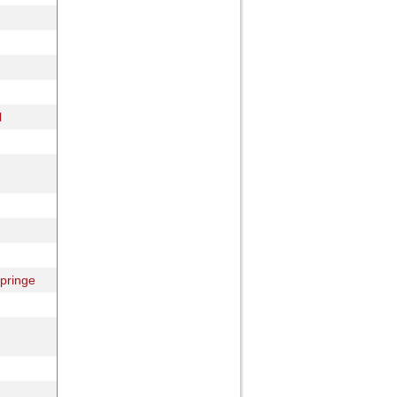
l
pringe