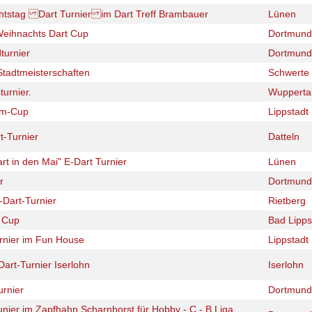
htstag Dart Turnier im Dart Treff Brambauer
Lünen
eihnachts Dart Cup
Dortmund
turnier
Dortmund
Stadtmeisterschaften
Schwerte
urnier.
Wupperta
am-Cup
Lippstadt
t-Turnier
Datteln
rt in den Mai" E-Dart Turnier
Lünen
r
Dortmund
-Dart-Turnier
Rietberg
t Cup
Bad Lipps
urnier im Fun House
Lippstadt
art-Turnier Iserlohn
Iserlohn
urnier
Dortmund
Tunier im Zapfhahn Scharnhorst für Hobby - C - B Liga