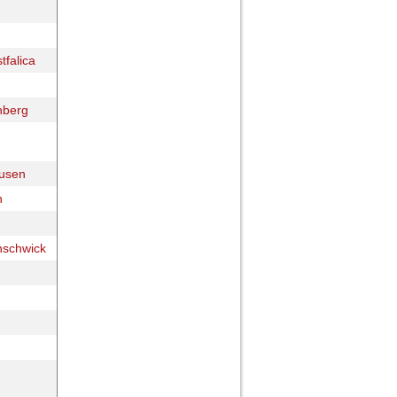
tfalica
nberg
usen
n
nschwick