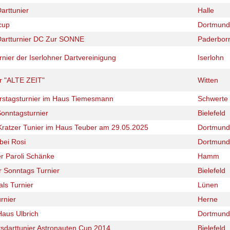
Darttunier
Halle
cup
Dortmund
 Dartturnier DC Zur SONNE
Paderbor
rnier der Iserlohner Dartvereinigung
Iserlohn
er "ALTE ZEIT"
Witten
stagsturnier im Haus Tiemesmann
Schwerte
onntagsturnier
Bielefeld
 Kratzer Tunier im Haus Teuber am 29.05.2025
Dortmund
 bei Rosi
Dortmund
er Paroli Schänke
Hamm
 Sonntags Turnier
Bielefeld
ls Turnier
Lünen
rnier
Herne
Haus Ulbrich
Dortmund
sdarttunier Astronauten Cup 2014
Bielefeld