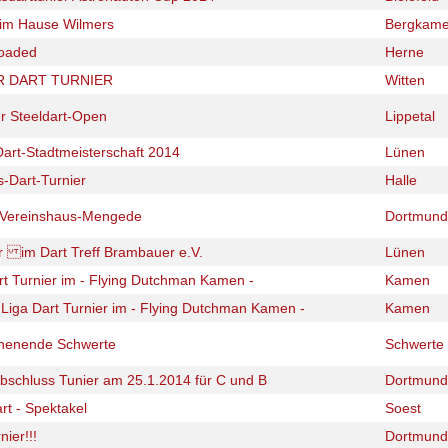
r im Hause Wilmers
Bergkam
Loaded
Herne
R DART TURNIER
Witten
er Steeldart-Open
Lippetal
Dart-Stadtmeisterschaft 2014
Lünen
s-Dart-Turnier
Halle
r Vereinshaus-Mengede
Dortmund
er im Dart Treff Brambauer e.V.
Lünen
rt Turnier im - Flying Dutchman Kamen -
Kamen
 Liga Dart Turnier im - Flying Dutchman Kamen -
Kamen
henende Schwerte
Schwerte
bschluss Tunier am 25.1.2014 für C und B
Dortmund
rt - Spektakel
Soest
nier!!!
Dortmund