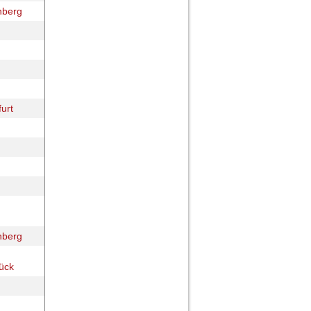
nberg
furt
nberg
ück