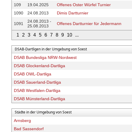
109
19.04.2025
Offenes Oster Würfel Turnier
1090
24.08.2013
Dimis Dartturnier
24.08.2013 -
1091
Offenes Dartturnier für Jedermann
25.08.2013
1
2
3
4
5
6
7
8
9
10
...
DSAB-Dartligen in der Umgebung von Soest
DSAB Bundesliga NRW-Nordwest
DSAB Glockenland-Dartliga
DSAB OWL-Dartliga
DSAB Sauerland-Dartliga
DSAB Westfalen-Dartliga
DSAB Münsterland-Dartliga
Städte in der Umgebung von Soest
Arnsberg
Bad Sassendorf