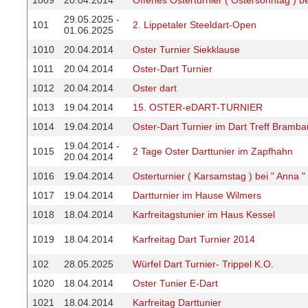
1009
20.04.2014
Offenes Osterturnier ( Ostersonntag ) be
29.05.2025 -
101
2. Lippetaler Steeldart-Open
01.06.2025
1010
20.04.2014
Oster Turnier Siekklause
1011
20.04.2014
Oster-Dart Turnier
1012
20.04.2014
Oster dart
1013
19.04.2014
15. OSTER-eDART-TURNIER
1014
19.04.2014
Oster-Dart Turnier im Dart Treff Bramba
19.04.2014 -
1015
2 Tage Oster Darttunier im Zapfhahn
20.04.2014
1016
19.04.2014
Osterturnier ( Karsamstag ) bei " Anna "
1017
19.04.2014
Dartturnier im Hause Wilmers
1018
18.04.2014
Karfreitagstunier im Haus Kessel
1019
18.04.2014
Karfreitag Dart Turnier 2014
102
28.05.2025
Würfel Dart Turnier- Trippel K.O.
1020
18.04.2014
Oster Tunier E-Dart
1021
18.04.2014
Karfreitag Darttunier