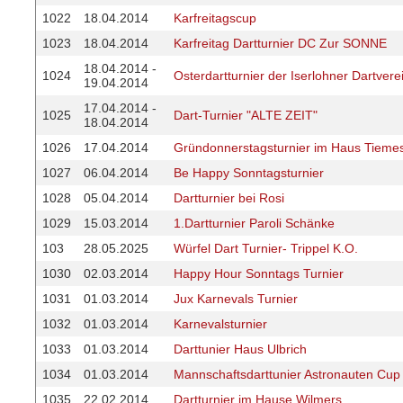
1022
18.04.2014
Karfreitagscup
1023
18.04.2014
Karfreitag Dartturnier DC Zur SONNE
18.04.2014 -
1024
Osterdartturnier der Iserlohner Dartvere
19.04.2014
17.04.2014 -
1025
Dart-Turnier "ALTE ZEIT"
18.04.2014
1026
17.04.2014
Gründonnerstagsturnier im Haus Tiem
1027
06.04.2014
Be Happy Sonntagsturnier
1028
05.04.2014
Dartturnier bei Rosi
1029
15.03.2014
1.Dartturnier Paroli Schänke
103
28.05.2025
Würfel Dart Turnier- Trippel K.O.
1030
02.03.2014
Happy Hour Sonntags Turnier
1031
01.03.2014
Jux Karnevals Turnier
1032
01.03.2014
Karnevalsturnier
1033
01.03.2014
Darttunier Haus Ulbrich
1034
01.03.2014
Mannschaftsdarttunier Astronauten Cup
1035
22.02.2014
Dartturnier im Hause Wilmers