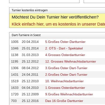
Turnier kostenlos eintragen
Möchtest Du Dein Turnier hier veröffentlichen?
Klick einfach hier, um es kostenlos in unserer Da
Dart-Turniere in Soest
1005
20.04.2014
5.Großes Oster-Dartturnier
1046
25.01.2014
2. OTS - Dart - Spektakel
1138
31.03.2013
4.Grosses Osterdartturnier
1195
25.12.2012
12. Grosses Weihnachtsdarturnier
1306
08.04.2012
3.Großes Oster Dart-Turnier
1431
24.04.2011
2.Großes Oster Dart-Turnier
1519
25.12.2010
10. Weihnachtsdartturnier
1633
04.04.2010
1.Grosses Osterdartturnier
1720
25.12.2009
9.Großes Weihnachtsdartturnier
703
25.12.2016
Das 16.Große Dartturnier