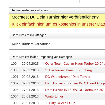
Turnier kostenlos eintragen
Möchtest Du Dein Turnier hier veröffentlichen?
Klick einfach hier, um es kostenlos in unserer Da
Dart-Turniere in Hattingen
Keine Turniere vorhanden.
Dart-Turniere in der Umgebung von Hattingen
100
20.04.2025
Oster Team Cup im Haus Teuber 20.04
1000
02.02.2013
1. Dartturnier Haus Frommberg
1001
02.02.2013
DC Wadenkrampf Dart-Turnier
1002
02.02.2013
Dart Turnier in Kamen für C,B und A Liga
1003
27.01.2013
Dart Turnier INTERPOOL Dortmund 301
1004
26.01.2013
Wintertunier
1005
26.01.2013
1. Dirty Devil's I Cup