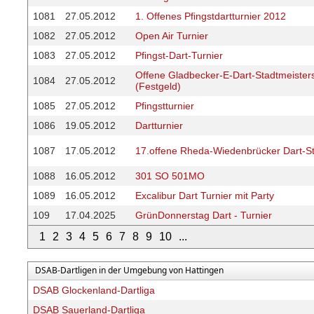
1081
27.05.2012
1. Offenes Pfingstdartturnier 2012
1082
27.05.2012
Open Air Turnier
1083
27.05.2012
Pfingst-Dart-Turnier
Offene Gladbecker-E-Dart-Stadtmeister
1084
27.05.2012
(Festgeld)
1085
27.05.2012
Pfingstturnier
1086
19.05.2012
Dartturnier
1087
17.05.2012
17.offene Rheda-Wiedenbrücker Dart-St
1088
16.05.2012
301 SO 501MO
1089
16.05.2012
Excalibur Dart Turnier mit Party
109
17.04.2025
GrünDonnerstag Dart - Turnier
1
2
3
4
5
6
7
8
9
10
...
DSAB-Dartligen in der Umgebung von Hattingen
DSAB Glockenland-Dartliga
DSAB Sauerland-Dartliga