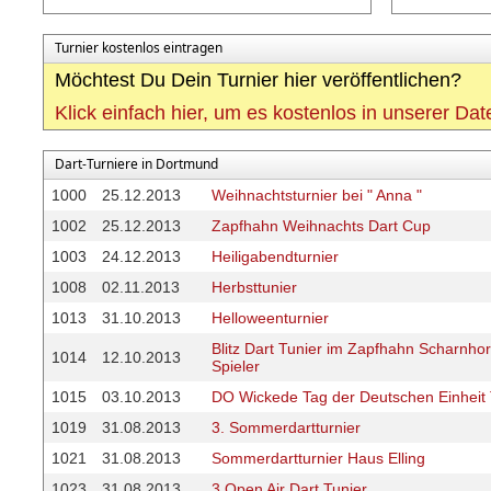
Turnier kostenlos eintragen
Möchtest Du Dein Turnier hier veröffentlichen?
Klick einfach hier, um es kostenlos in unserer Da
Dart-Turniere in Dortmund
1000
25.12.2013
Weihnachtsturnier bei " Anna "
1002
25.12.2013
Zapfhahn Weihnachts Dart Cup
1003
24.12.2013
Heiligabendturnier
1008
02.11.2013
Herbsttunier
1013
31.10.2013
Helloweenturnier
Blitz Dart Tunier im Zapfhahn Scharnhors
1014
12.10.2013
Spieler
1015
03.10.2013
DO Wickede Tag der Deutschen Einheit 
1019
31.08.2013
3. Sommerdartturnier
1021
31.08.2013
Sommerdartturnier Haus Elling
1023
31.08.2013
3.Open Air Dart Tunier