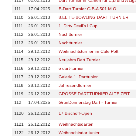
1107
02.02.2013
Dart Turnier in Kamen für C,B und A Liga
111
17.04.2025
E-Dart Turnier C-B-A 501 M.O
1110
26.01.2013
8.ELITE-BOWLING DART TURNIER
1111
26.01.2013
1. Dirty Devil's I Cup
1112
26.01.2013
Nachtturnier
1113
26.01.2013
Nachtturnier
1114
29.12.2012
Weihnachtsturnier im Cafe Pott
1115
29.12.2012
Neujahrs Dart Turnier
1116
29.12.2012
e dart-turnier
1117
29.12.2012
Galerie 1. Darttunier
1118
28.12.2012
Jahresendturnier
1119
26.12.2012
GROSSE DARTTURNIER ALTE ZEIT
112
17.04.2025
GrünDonnerstag Dart - Turnier
1120
26.12.2012
17.Bischoff-Open
1121
26.12.2012
Weihnachtsdarten
1122
26.12.2012
Weihnachtsdarttunier