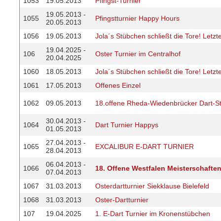
1053
19.05.2013
Pfingst-Turnier
19.05.2013 -
1055
Pfingstturnier Happy Hours
20.05.2013
1056
19.05.2013
Jola´s Stübchen schließt die Tore! Letzte
19.04.2025 -
106
Oster Turnier im Centralhof
20.04.2025
1060
18.05.2013
Jola´s Stübchen schließt die Tore! Letzte
1061
17.05.2013
Offenes Einzel
1062
09.05.2013
18.offene Rheda-Wiedenbrücker Dart-St
30.04.2013 -
1064
Dart Turnier Happys
01.05.2013
27.04.2013 -
1065
EXCALIBUR E-DART TURNIER
28.04.2013
06.04.2013 -
1066
18. Offene Westfalen Meisterschafte
07.04.2013
1067
31.03.2013
Osterdartturnier Siekklause Bielefeld
1068
31.03.2013
Oster-Dartturnier
107
19.04.2025
1. E-Dart Turnier im Kronenstübchen