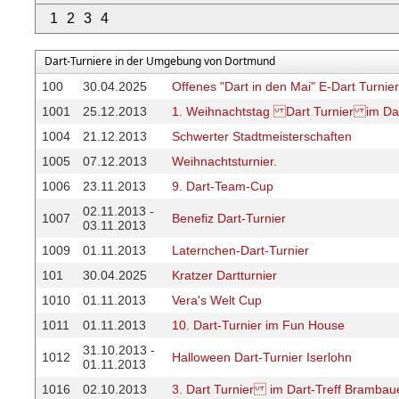
1
2
3
4
Dart-Turniere in der Umgebung von Dortmund
100
30.04.2025
Offenes "Dart in den Mai" E-Dart Turnier
1001
25.12.2013
1. Weihnachtstag Dart Turnier im Dar
1004
21.12.2013
Schwerter Stadtmeisterschaften
1005
07.12.2013
Weihnachtsturnier.
1006
23.11.2013
9. Dart-Team-Cup
02.11.2013 -
1007
Benefiz Dart-Turnier
03.11.2013
1009
01.11.2013
Laternchen-Dart-Turnier
101
30.04.2025
Kratzer Dartturnier
1010
01.11.2013
Vera's Welt Cup
1011
01.11.2013
10. Dart-Turnier im Fun House
31.10.2013 -
1012
Halloween Dart-Turnier Iserlohn
01.11.2013
1016
02.10.2013
3. Dart Turnier im Dart-Treff Brambau