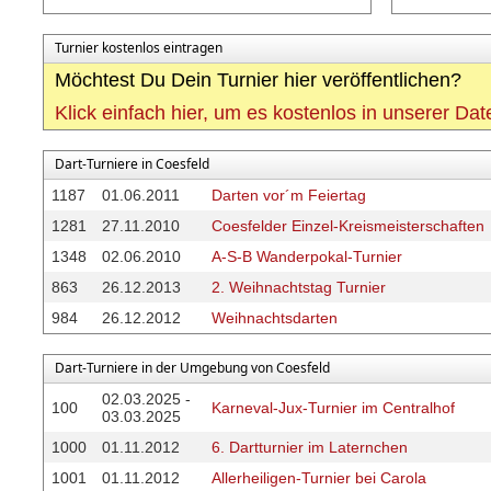
Turnier kostenlos eintragen
Möchtest Du Dein Turnier hier veröffentlichen?
Klick einfach hier, um es kostenlos in unserer Da
Dart-Turniere in Coesfeld
1187
01.06.2011
Darten vor´m Feiertag
1281
27.11.2010
Coesfelder Einzel-Kreismeisterschaften
1348
02.06.2010
A-S-B Wanderpokal-Turnier
863
26.12.2013
2. Weihnachtstag Turnier
984
26.12.2012
Weihnachtsdarten
Dart-Turniere in der Umgebung von Coesfeld
02.03.2025 -
100
Karneval-Jux-Turnier im Centralhof
03.03.2025
1000
01.11.2012
6. Dartturnier im Laternchen
1001
01.11.2012
Allerheiligen-Turnier bei Carola