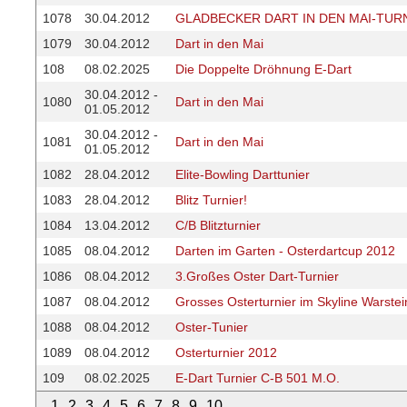
1078
30.04.2012
GLADBECKER DART IN DEN MAI-TUR
1079
30.04.2012
Dart in den Mai
108
08.02.2025
Die Doppelte Dröhnung E-Dart
30.04.2012 -
1080
Dart in den Mai
01.05.2012
30.04.2012 -
1081
Dart in den Mai
01.05.2012
1082
28.04.2012
Elite-Bowling Darttunier
1083
28.04.2012
Blitz Turnier!
1084
13.04.2012
C/B Blitzturnier
1085
08.04.2012
Darten im Garten - Osterdartcup 2012
1086
08.04.2012
3.Großes Oster Dart-Turnier
1087
08.04.2012
Grosses Osterturnier im Skyline Warstei
1088
08.04.2012
Oster-Tunier
1089
08.04.2012
Osterturnier 2012
109
08.02.2025
E-Dart Turnier C-B 501 M.O.
1
2
3
4
5
6
7
8
9
10
...