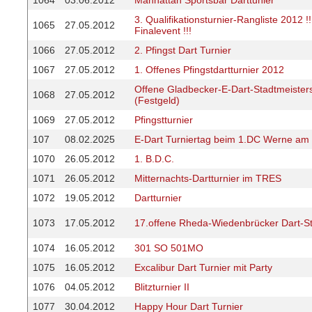
1064
03.06.2012
Manhattan Sportsbar Darttunier
3. Qualifikationsturnier-Rangliste 2012 
1065
27.05.2012
Finalevent !!!
1066
27.05.2012
2. Pfingst Dart Turnier
1067
27.05.2012
1. Offenes Pfingstdartturnier 2012
Offene Gladbecker-E-Dart-Stadtmeister
1068
27.05.2012
(Festgeld)
1069
27.05.2012
Pfingstturnier
107
08.02.2025
E-Dart Turniertag beim 1.DC Werne am
1070
26.05.2012
1. B.D.C.
1071
26.05.2012
Mitternachts-Dartturnier im TRES
1072
19.05.2012
Dartturnier
1073
17.05.2012
17.offene Rheda-Wiedenbrücker Dart-St
1074
16.05.2012
301 SO 501MO
1075
16.05.2012
Excalibur Dart Turnier mit Party
1076
04.05.2012
Blitzturnier II
1077
30.04.2012
Happy Hour Dart Turnier