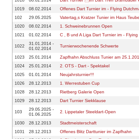
1018
08.02.2014
Dart Turnier im Dart Treff Brambauer 
1019
08.02.2014
Offenes Dart Turnier im - Flying Dutch
102
29.05.2025
Vatertag,s Kratzer Tunier im Haus Teub
1020
08.02.2014
1. Schweinebrunnen Open
1021
01.02.2014
C , B und A Liga Dart Turnier im - Flyi
31.01.2014 -
1022
Turnierwochenende Schwerte
01.02.2014
1023
25.01.2014
Zapfhahn Abschluss Tunier am 25.1.201
1024
25.01.2014
2. OTS - Dart - Spektakel
1025
01.01.2014
Neujahrsturnier!!!
1026
28.12.2013
1. Werrestuben Cup
1028
28.12.2013
Rietberg Galerie Open
1029
28.12.2013
Dart Turnier Siekklause
29.05.2025 -
103
2. Lippetaler Steeldart-Open
01.06.2025
1030
28.12.2013
Stadtmeisterschaft
1031
28.12.2013
Offenes Blitz Darttunier im Zapfhahn