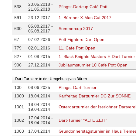
20.05.2018 -
538
Pfingst-Dartcup Café Pott
21.05.2018
591
23.12.2017
1. Bürener X-Mas Cut 2017
05.08.2017 -
630
Sommercup 2017
06.08.2017
67
07.02.2026
Pott Fighters Dart Open
779
02.01.2016
11. Cafe Pott Open
827
01.08.2015
1. Black Knights Masters-E-Dart-Turnier
906
27.12.2014
Jubiläumsturnier 10 Cafe Pott Open
Dart-Turniere in der Umgebung von Büren
100
08.06.2025
Pfingst-Dart-Turnier
1000
18.04.2014
Karfreitag Dartturnier DC Zur SONNE
18.04.2014 -
1001
Osterdartturnier der Iserlohner Dartvere
19.04.2014
17.04.2014 -
1002
Dart-Turnier "ALTE ZEIT"
18.04.2014
1003
17.04.2014
Gründonnerstagsturnier im Haus Tiem