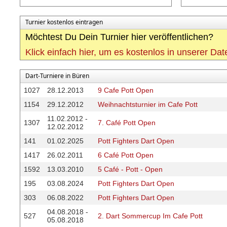
Turnier kostenlos eintragen
Möchtest Du Dein Turnier hier veröffentlichen?
Klick einfach hier, um es kostenlos in unserer Da
Dart-Turniere in Büren
1027
28.12.2013
9 Cafe Pott Open
1154
29.12.2012
Weihnachtsturnier im Cafe Pott
11.02.2012 -
1307
7. Café Pott Open
12.02.2012
141
01.02.2025
Pott Fighters Dart Open
1417
26.02.2011
6 Café Pott Open
1592
13.03.2010
5 Café - Pott - Open
195
03.08.2024
Pott Fighters Dart Open
303
06.08.2022
Pott Fighters Dart Open
04.08.2018 -
527
2. Dart Sommercup Im Cafe Pott
05.08.2018