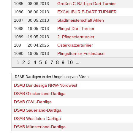
1085
08.06.2013
Großes C-BZ-Liga Dart Turnier
1086
08.06.2013
EXCALIBUR E-DART TURNIER
1087
30.05.2013
Stadtmeisterschaft Ahlen
1088
19.05.2013
Pfingst-Dart-Turnier
1089
19.05.2013
2. Pfingstdartturnier
109
20.04.2025
Osterkratzerturnier
1090
19.05.2013
Pfingstturnier Feldmäuse
1
2
3
4
5
6
7
8
9
10
...
DSAB-Dartligen in der Umgebung von Büren
DSAB Bundesliga NRW-Nordwest
DSAB Glockenland-Dartliga
DSAB OWL-Dartliga
DSAB Sauerland-Dartliga
DSAB Westfalen-Dartliga
DSAB Münsterland-Dartliga