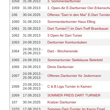
1058
31.08.2013
3. Sommerdartturnier
1059
31.08.2013
1. Open-Air E-Dartturnier Oer-Erkensch
106
30.04.2025
Offenes "Dart in den Mai" E-Dart Turnier
1060
31.08.2013
Sommerdartturnier Haus Elling
1061
31.08.2013
Dart Turnier im Dart-Treff Brambauer
1062
31.08.2013
3.Open Air Dart Tunier
1063
24.08.2013
Dartturnier Komturstuben
24.08.2013 -
1064
Dart - Wochenende
25.08.2013
1065
24.08.2013
Sommerturnier Siekklause Bielefeld
1066
24.08.2013
Dimis Dartturnier
24.08.2013 -
1067
Offenes Dartturnier für Jedermann
25.08.2013
23.08.2013 -
1068
C & B Liga Turnier in Kamen
24.08.2013
1069
17.08.2013
SOMMER PREIS DART TURNIER
107
30.04.2025
Kratzer Dartturnier
1070
17.08.2013
Sommer-Dart-Turnier Im Karos Erpel