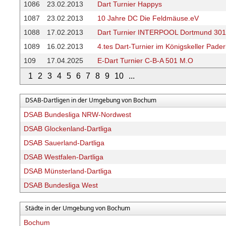
1086
23.02.2013
Dart Turnier Happys
1087
23.02.2013
10 Jahre DC Die Feldmäuse.eV
1088
17.02.2013
Dart Turnier INTERPOOL Dortmund 301
1089
16.02.2013
4.tes Dart-Turnier im Königskeller Pade
109
17.04.2025
E-Dart Turnier C-B-A 501 M.O
1
2
3
4
5
6
7
8
9
10
...
DSAB-Dartligen in der Umgebung von Bochum
DSAB Bundesliga NRW-Nordwest
DSAB Glockenland-Dartliga
DSAB Sauerland-Dartliga
DSAB Westfalen-Dartliga
DSAB Münsterland-Dartliga
DSAB Bundesliga West
Städte in der Umgebung von Bochum
Bochum