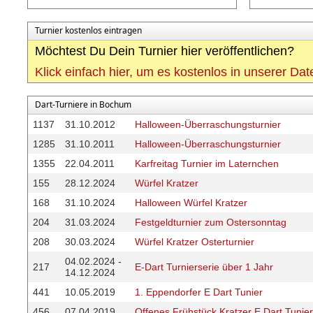
Turnier kostenlos eintragen
Möchtest Du Dein Turnier hier veröffentlichen?
Klick einfach hier, um es kostenlos in unserer Da
Dart-Turniere in Bochum
1137
31.10.2012
Halloween-Überraschungsturnier
1285
31.10.2011
Halloween-Überraschungsturnier
1355
22.04.2011
Karfreitag Turnier im Laternchen
155
28.12.2024
Würfel Kratzer
168
31.10.2024
Halloween Würfel Kratzer
204
31.03.2024
Festgeldturnier zum Ostersonntag
208
30.03.2024
Würfel Kratzer Osterturnier
04.02.2024 -
217
E-Dart Turnierserie über 1 Jahr
14.12.2024
441
10.05.2019
1. Eppendorfer E Dart Tunier
456
07.04.2019
Offenes Frühstück Kratzer E Dart Tunier