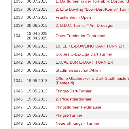
1036
06.07.2013
1. Dartturnier in der TorFabrik Dortmund
1037
06.07.2013
2. Elite Bowling "Bowl-Dart-Kombi" Turni
1038
06.07.2013
Frankenheim Open
1039
08.06.2013
2. B.D.C. Turnier " Am Dreesgen "
19.04.2025 -
104
Oster Turnier im Centralhof
20.04.2025
1040
08.06.2013
10. ELITE-BOWLING DARTTURNIER
1041
08.06.2013
Großes C-BZ-Liga Dart Turnier
1042
08.06.2013
EXCALIBUR E-DART TURNIER
1043
30.05.2013
Stadtmeisterschaft Ahlen
Offene Gladbecker-E-Dart-Stadtmeister
1044
19.05.2013
(Festgeld)
1045
19.05.2013
Pfingst-Dart-Turnier
1046
19.05.2013
2. Pfingstdartturnier
1047
19.05.2013
Pfingstturnier Feldmäuse
1048
19.05.2013
Pfingst-Turnier
1049
19.05.2013
Neueröffnungs - Turnier